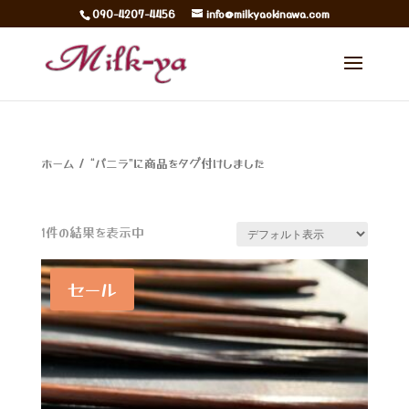
090-4207-4456
info@milkyaokinawa.com
ホーム
/ “バニラ”に商品をタグ付けしました
バニラ
1件の結果を表示中
セール