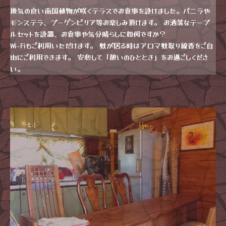
換気の良い南国植物が咲くテラスでお食事を設けました。バニラや
モンステラ、ブーゲンビリア等お楽しみ頂けます。 お洒落なテーブ
ルセットを設置、お食事や気分晴らしに如何ですか？
Wi-Fiもご利用いただけます。 蚊が居る時はアロマ蚊取り線香をご自
由にご利用できます。 安心して「憩いのひととき」をお過ごしくださ
い。