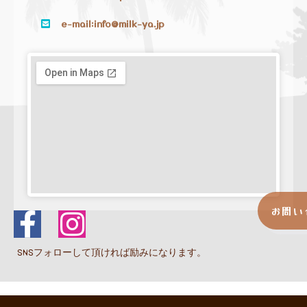
e-mail:info@milk-ya.jp
お問い
SNSフォローして頂ければ励みになります。