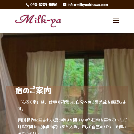
090-4207-4456
info@milkyaokinawa.com
宿のご案内
「みるく家」は、仕事で頑張った自分へのご褒美旅を応援しま
す。
南国植物に囲まれ小鳥の囀りを聞きながら日常を忘れていただ
ける空間を、沖縄の広い空と太陽、そして自然のパワーで癒さ
れてください。